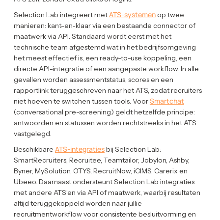
ATS-systemen
Selection Lab integreert met
op twee
manieren: kant-en-klaar via een bestaande connector of
maatwerk via API. Standaard wordt eerst met het
technische team afgestemd wat in het bedrijfsomgeving
het meest effectief is, een ready-to-use koppeling, een
directe API-integratie of een aangepaste workflow. In alle
gevallen worden assessmentstatus, scores en een
rapportlink teruggeschreven naar het ATS, zodat recruiters
Smartchat
niet hoeven te switchen tussen tools. Voor
(conversational pre-screening) geldt hetzelfde principe:
antwoorden en statussen worden rechtstreeks in het ATS
vastgelegd.
ATS-integraties
Beschikbare
bij Selection Lab:
SmartRecruiters, Recruitee, Teamtailor, Jobylon, Ashby,
Byner, MySolution, OTYS, RecruitNow, iCIMS, Carerix en
Ubeeo. Daarnaast ondersteunt Selection Lab integraties
met andere ATS’en via API of maatwerk, waarbij resultaten
altijd teruggekoppeld worden naar jullie
recruitmentworkflow voor consistente besluitvorming en