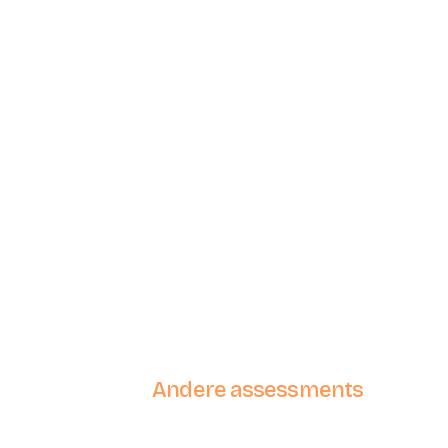
Visit website >
Vis
Andere assessments