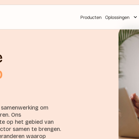
Producten
Oplossingen
e
b
an samenwerking om
ren. Ons
e op het gebied van
ector samen te brengen.
 veranderen waarop