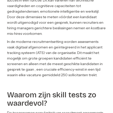
succes in een functie. Dit kan variëren van technische
vaardigheden en cognitieve capaciteiten tot
gedragstendensen, emotionele intelligentie en werkstijl.
Door deze dimensies te meten vóórdat een kandidaat
wordt uitgenodigd voor een gesprek, kunnen recruiters en
hiring managers gerichtere beslissingen nemen en kostbare
mis-hires voorkomen.
In de moderne recruitmentsetting worden assessments
vaak digitaal afgenomen en geïntegreerd in het applicant
tracking systeem (ATS) van de organisatie. Dit maakt het
mogelijk om grote groepen kandidaten efficiënt te
screenen en alleen met de meest geschikte kandidaten in
gesprek te gaan , een cruciale efficiency-winst in een tijd
waarin elke vacature gemiddeld 250 sollicitanten trekt.
Waarom zijn skill tests zo
waardevol?
De toegenomen populariteit van recruitment assessments