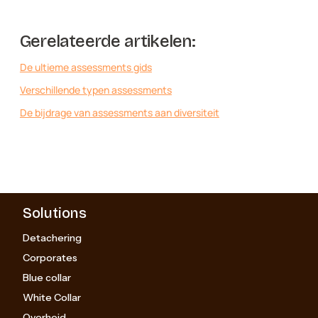
Gerelateerde artikelen:
De ultieme assessments gids
Verschillende typen assessments​​
De bijdrage van assessments aan diversiteit
Solutions
Detachering
Corporates
Blue collar
White Collar
Overheid