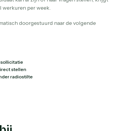
al werkuren per week.
tomatisch doorgestuurd naar de volgende
ollicitatie
rect stellen
nder radiostilte
bij