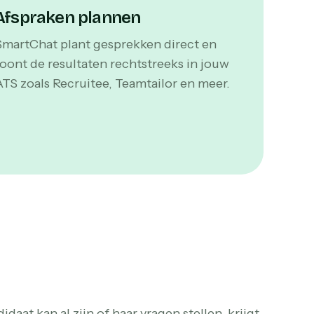
Afspraken plannen
SmartChat plant gesprekken direct en
toont de resultaten rechtstreeks in jouw
ATS zoals Recruitee, Teamtailor en meer.
at kan al zijn of haar vragen stellen, krijgt