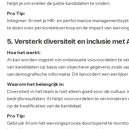
helpt je om sneller de juiste kandidaten te vinden.
Pro Tip:
Integreer AI met je HR- en performance managementsys
te doen over personeelsverloop en de impact van werving
5. Versterk diversiteit en inclusie met 
Hoe het werkt:
AI kan worden ingezet om onbewuste vooroordelen te ve
van kandidaten op basis van objectieve gegevens zoals vaa
van demografische informatie. Dit bevordert een eerlijker
Waarom het belangrijk is:
Diversiteit in het team is niet alleen goed voor de cultuur,
bedrijfsresultaten. AI helpt vooroordelen te verminderen e
op de kwalificaties van de kandidaat.
Pro Tip:
Gebruik AI om het wervingsproces doorlopend te monitore