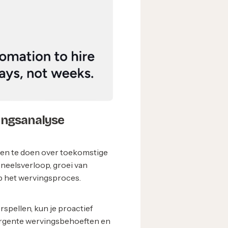
vingsanalyse
gen te doen over toekomstige
oneelsverloop, groei van
op het wervingsproces.
spellen, kun je proactief
n urgente wervingsbehoeften en