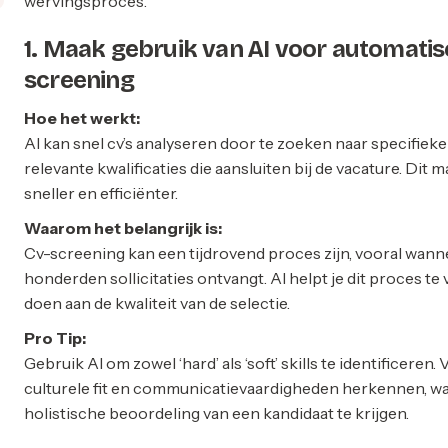
wervingsproces.
1. Maak gebruik van AI voor automatis
screening
Hoe het werkt:
AI kan snel cv’s analyseren door te zoeken naar specifiek
relevante kwalificaties die aansluiten bij de vacature. Di
sneller en efficiënter.
Waarom het belangrijk is:
Cv-screening kan een tijdrovend proces zijn, vooral wannee
honderden sollicitaties ontvangt. AI helpt je dit proces t
doen aan de kwaliteit van de selectie.
Pro Tip:
Gebruik AI om zowel ‘hard’ als ‘soft’ skills te identificeren
culturele fit en communicatievaardigheden herkennen, w
holistische beoordeling van een kandidaat te krijgen.