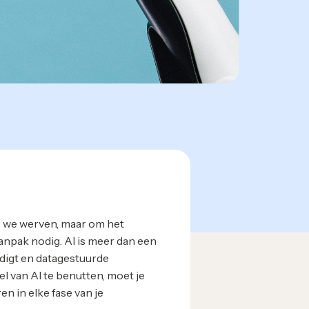
p we werven, maar om het
anpak nodig. AI is meer dan een
digt en datagestuurde
l van AI te benutten, moet je
en in elke fase van je