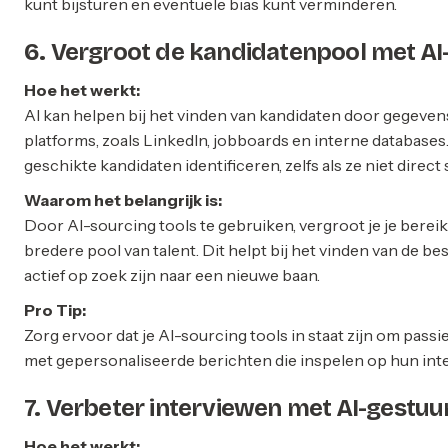
kunt bijsturen en eventuele bias kunt verminderen.
6. Vergroot de kandidatenpool met AI
Hoe het werkt:
AI kan helpen bij het vinden van kandidaten door gegeve
platforms, zoals LinkedIn, jobboards en interne database
geschikte kandidaten identificeren, zelfs als ze niet direct s
Waarom het belangrijk is:
Door AI-sourcing tools te gebruiken, vergroot je je bereik 
bredere pool van talent. Dit helpt bij het vinden van de be
actief op zoek zijn naar een nieuwe baan.
Pro Tip:
Zorg ervoor dat je AI-sourcing tools in staat zijn om pass
met gepersonaliseerde berichten die inspelen op hun int
7. Verbeter interviewen met AI-gestuu
Hoe het werkt: