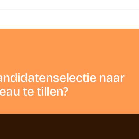
andidatenselectie naar
au te tillen?