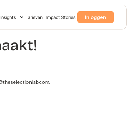
Inloggen
Insights
Tarieven
Impact Stories
maakt!
@theselectionlab.com
.