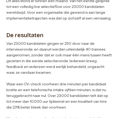
Dit alles stond er binnen één maand. Van het eerste gesprek
tot een volledig live selectieflow voor 23.000 kandidaten
wereldwijd. Voor een organisatie die gewend is aan lange
implementatietrajecten was dat op zichzelf al een verrassing.
De resultaten
Van 23.000 kandidaten gingen er 250 door naar de
interviewronde, en daaruit werden uiteindelijk 40 trainees
aangenomen, zonder dat er ook maar één mens tussen heeft
gezeten in die eerste selectieronde. Iedereen kreeg
feedback en iedereen werd eerlijk behandeld, ongeacht
waar ze vandaan kwamen.
Waar een CV-check voorheen drie minuten per kandidaat
kostte en een telefonische intake vijftien minuten, is dat nu
teruggebracht naar nul. Over 23.000 kandidaten telt dat op
tot meer dan 10.000 uur tijdswinst en een kwaliteit van hire
die 23% beter bleek dan voorheen.