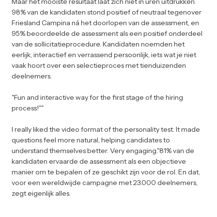
Maar het mooiste resultaat laat zich niet in uren uitdrukken.
98% van de kandidaten stond positief of neutraal tegenover
Friesland Campina ná het doorlopen van de assessment, en
95% beoordeelde de assessment als een positief onderdeel
van de sollicitatieprocedure. Kandidaten noemden het
eerlijk, interactief en verrassend persoonlijk, iets wat je niet
vaak hoort over een selectieproces met tienduizenden
deelnemers.
"Fun and interactive way for the first stage of the hiring
process!""
I really liked the video format of the personality test. It made
questions feel more natural, helping candidates to
understand themselves better. Very engaging."81% van de
kandidaten ervaarde de assessment als een objectieve
manier om te bepalen of ze geschikt zijn voor de rol. En dat,
voor een wereldwijde campagne met 23.000 deelnemers,
zegt eigenlijk alles.