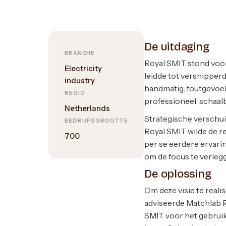
De uitdaging
BRANCHE
Royal SMIT stond voor
Electricity
leidde tot versnipper
industry
handmatig, foutgevoel
REGIO
professioneel, schaal
Netherlands
Strategische verschui
BEDRIJFSGROOTTE
Royal SMIT wilde de r
700
per se eerdere ervari
om de focus te verlegg
De oplossing
Om deze visie te real
adviseerde Matchlab R
SMIT voor het gebruik