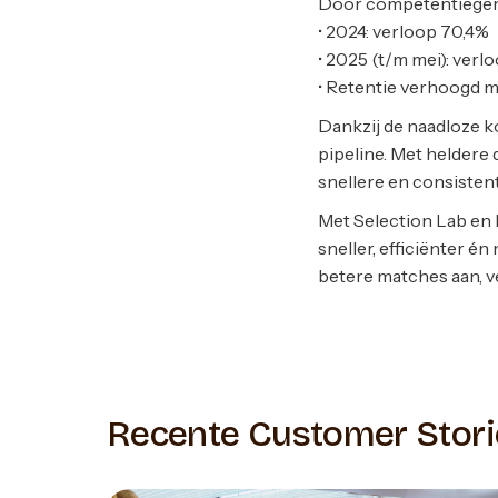
Door competentiegeri
• 2024: verloop 70,4%
• 2025 (t/m mei): verl
• Retentie verhoogd 
Dankzij de naadloze k
pipeline. Met heldere
snellere en consisten
Met Selection Lab en
sneller, efficiënter é
betere matches aan, v
Recente Customer Stori