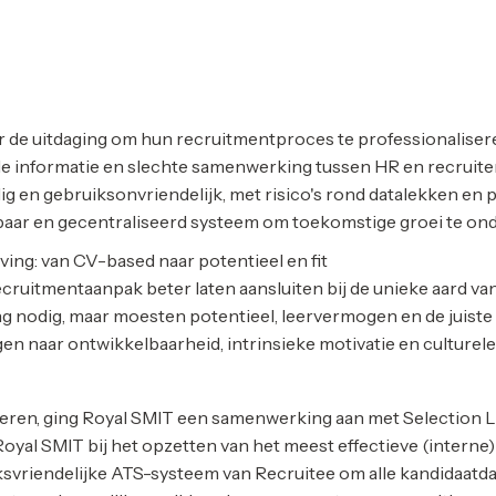
 de uitdaging om hun recruitmentproces te professionaliser
de informatie en slechte samenwerking tussen HR en recruite
ig en gebruiksonvriendelijk, met risico's rond datalekken en 
baar en gecentraliseerd systeem om toekomstige groei te on
ving: van CV-based naar potentieel en fit
ecruitmentaanpak beter laten aansluiten bij de unieke aard 
ng nodig, maar moesten potentieel, leervermogen en de juiste
en naar ontwikkelbaarheid, intrinsieke motivatie en culturele
iseren, ging Royal SMIT een samenwerking aan met Selection L
oyal SMIT bij het opzetten van het meest effectieve (intern
svriendelijke ATS-systeem van Recruitee om alle kandidaatdat