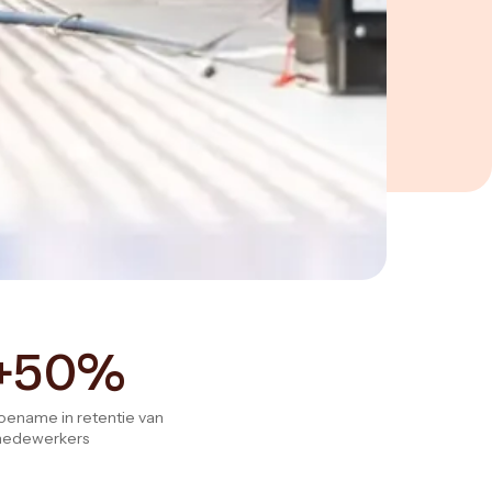
+50%
oename in retentie van
edewerkers