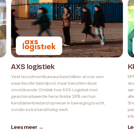
AXS logistiek
K
Veel recruitmentbureaus beschikken al over een
KPN
waardevolle talentpool, maar benutten deze
doe
onvoldoende. Ontdek hoe AXS Logistiek met
aan
geautomatiseerde heractivatie 24% van hun
all
kandidatenbestand opnieuw in beweging bracht,
Sma
zonder extra handmatig werk.
pas
int
Lees meer →
Le