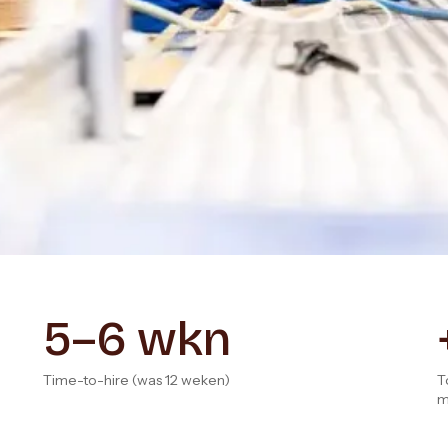
5–6 wkn
Time-to-hire (was 12 weken)
T
m