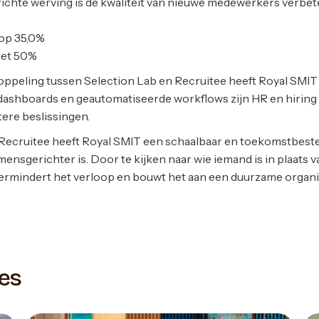
chte werving is de kwaliteit van nieuwe medewerkers verbet
oop 35,0%
met 50%
oppeling tussen Selection Lab en Recruitee heeft Royal SMIT 
 dashboards en geautomatiseerde workflows zijn HR en hiring m
tere beslissingen.
 Recruitee heeft Royal SMIT een schaalbaar en toekomstbes
n mensgerichter is. Door te kijken naar wie iemand is in plaats 
ermindert het verloop en bouwt het aan een duurzame organis
es