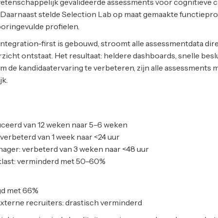
wetenschappelijk gevalideerde assessments voor cognitieve cap
 Daarnaast stelde Selection Lab op maat gemaakte functiepro
ooringevulde profielen.
ntegration-first is gebouwd, stroomt alle assessmentdata dir
zicht ontstaat. Het resultaat: heldere dashboards, snelle besl
 de kandidaatervaring te verbeteren, zijn alle assessments mo
jk.
d
duceerd van 12 weken naar 5–6 weken
: verbeterd van 1 week naar <24 uur
anager: verbeterd van 3 weken naar <48 uur
rklast: verminderd met 50–60%
agd met 66%
externe recruiters: drastisch verminderd