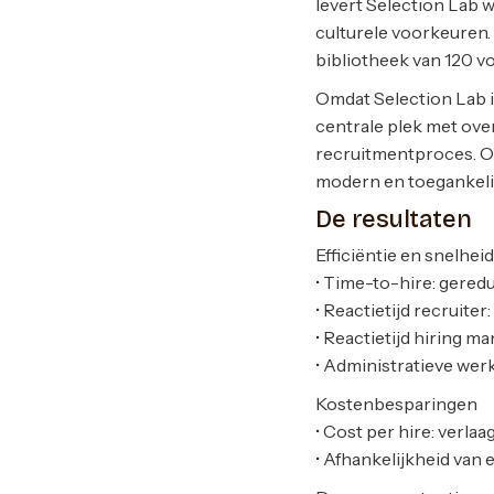
levert Selection Lab 
culturele voorkeuren.
bibliotheek van 120 v
Omdat Selection Lab i
centrale plek met over
recruitmentproces. Om
modern en toegankeli
De resultaten
Efficiëntie en snelhei
• Time-to-hire: gere
• Reactietijd recruiter
• Reactietijd hiring m
• Administratieve we
Kostenbesparingen
• Cost per hire: verla
• Afhankelijkheid van 